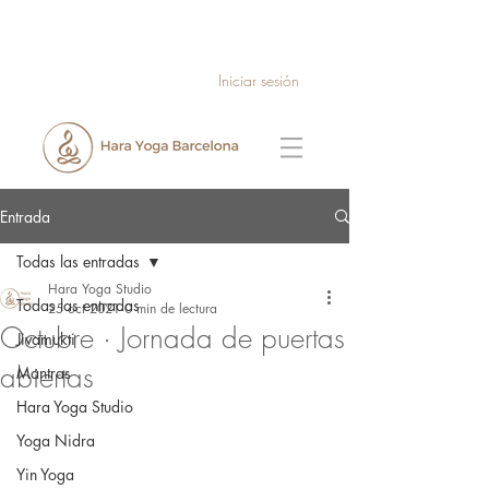
Iniciar sesión
Entrada
Todas las entradas
Hara Yoga Studio
Todas las entradas
25 oct 2021
0 min de lectura
Octubre · Jornada de puertas
Jivamukti
abiertas
Mantras
Hara Yoga Studio
Yoga Nidra
Yin Yoga