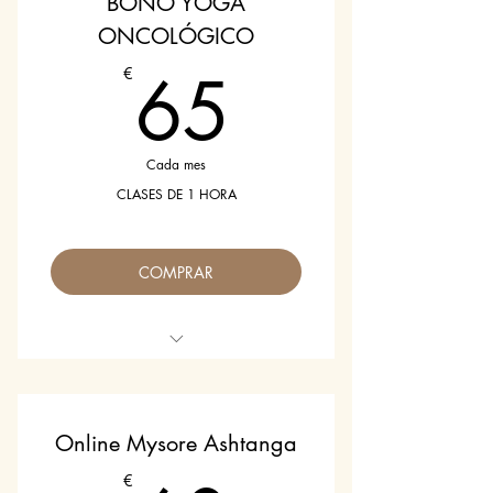
BONO YOGA
ONCOLÓGICO
65€
65
€
Cada mes
CLASES DE 1 HORA
COMPRAR
8 CLASES AL MES
Online Mysore Ashtanga
€