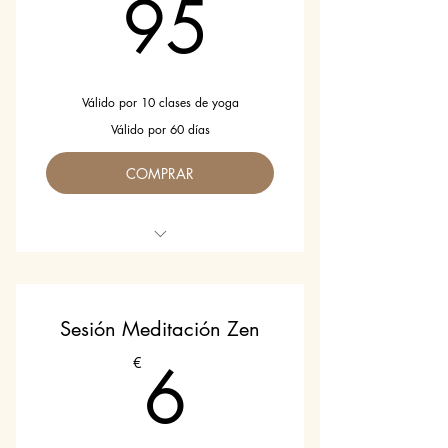
95€
95
Válido por 10 clases de yoga
Válido por 60 días
COMPRAR
Para todos los niveles.
Clases en español e inglés.
Sesión Meditación Zen
6€
6
€