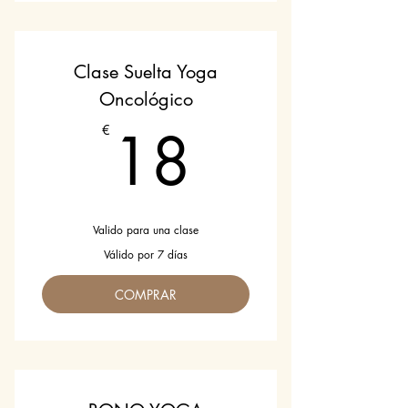
No incluye el programa mysore
Clase Suelta Yoga
Oncológico
18€
18
€
Valido para una clase
Válido por 7 días
COMPRAR