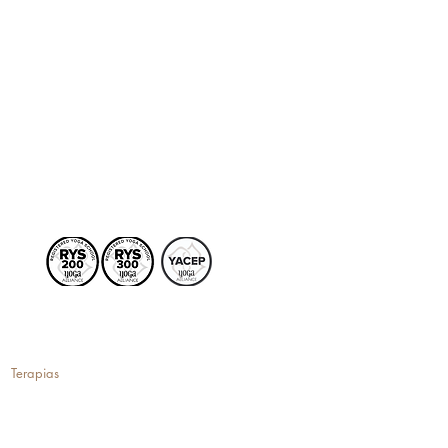
Terapias
More