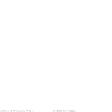
FOLLOW US
935 171 766 /
Vía Augusta 165, 08021 Barcelona
hello@harayogabarcelona.com
anga Yoga
Formaciones
Workshops
Retiros
Fisioterapia
OLITICAS DE
PRIVACIDAD WEB
/
POLÍTICA DE
PLUGINS