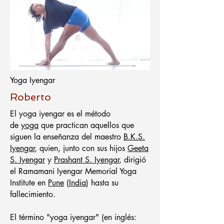
Yoga Iyengar
Roberto
El yoga iyengar es el método
de
yoga
que practican aquellos que
siguen la enseñanza del maestro
B.K.S.
Iyengar
, quien, junto con sus hijos
Geeta
S. Iyengar
y
Prashant S. Iyengar
, dirigió
el Ramamani Iyengar Memorial Yoga
Institute en
Pune
(
India
) hasta su
fallecimiento.
El término "yoga iyengar" (en inglés: