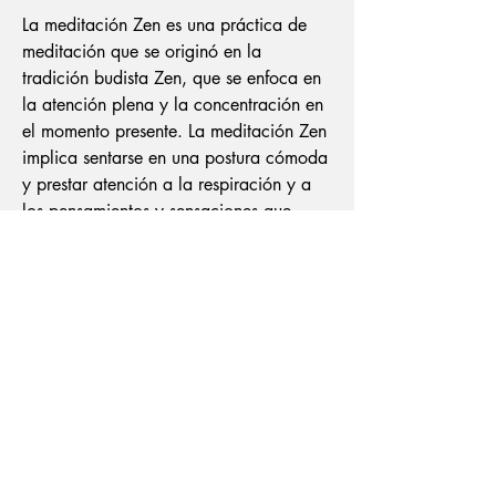
La meditación Zen es una práctica de
meditación que se originó en la
tradición budista Zen, que se enfoca en
la atención plena y la concentración en
el momento presente. La meditación Zen
implica sentarse en una postura cómoda
y prestar atención a la respiración y a
los pensamientos y sensaciones que
surgen en la mente, sin juzgarlos ni
aferrarse a ellos.
En la meditación Zen, se busca cultivar
una mente clara y tranquila a través de
la práctica constante y regular. La
meditación Zen también puede
involucrar la contemplación de
preguntas filosóficas o koans, que son
paradojas o preguntas sin respuesta