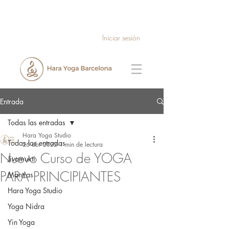
Iniciar sesión
Entrada
Todas las entradas
Hara Yoga Studio
Todas las entradas
26 abr 2022
1 min de lectura
Nuevo Curso de YOGA
Jivamukti
PARA PRINCIPIANTES
Mantras
Hara Yoga Studio
Yoga Nidra
Yin Yoga