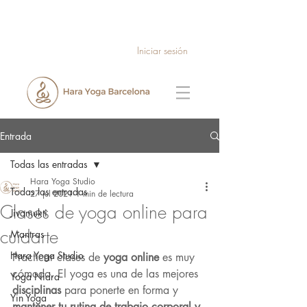
Iniciar sesión
Entrada
Todas las entradas
Hara Yoga Studio
Todas las entradas
27 jul 2021
1 min de lectura
Clases de yoga online para
Jivamukti
cuidarte
Mantras
Hara Yoga Studio
Practicar clases de 
yoga online
 es muy 
cómodo. El yoga es una de las mejores 
Yoga Nidra
disciplinas
 para ponerte en forma y 
Yin Yoga
mantener tu rutina de trabajo corporal y 