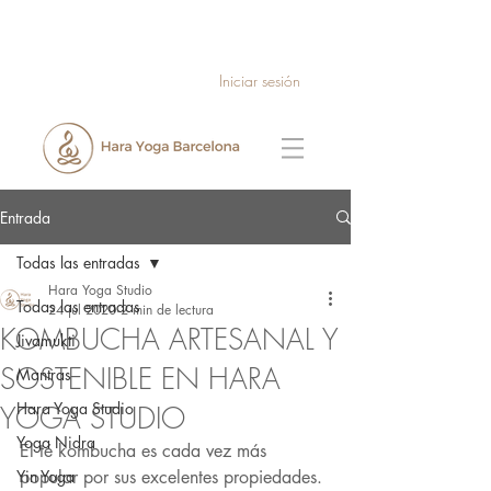
Iniciar sesión
Entrada
Todas las entradas
Hara Yoga Studio
Todas las entradas
24 jul 2020
2 min de lectura
KOMBUCHA ARTESANAL Y
Jivamukti
SOSTENIBLE EN HARA
Mantras
Hara Yoga Studio
YOGA STUDIO
Yoga Nidra
El té kombucha es cada vez más 
Yin Yoga
popular por sus excelentes propiedades. 