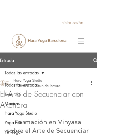
Iniciar sesión
Entrada
Todas las entradas
Hara Yoga Studio
Todas las entradas
17 feb 2022
2 min de lectura
El Arte de Secuenciar con
Jivamukti
Akenara
Mantras
Hara Yoga Studio
Formación en Vinyasa 
Yoga Nidra
sobre el Arte de Secuenciar 
Yin Yoga