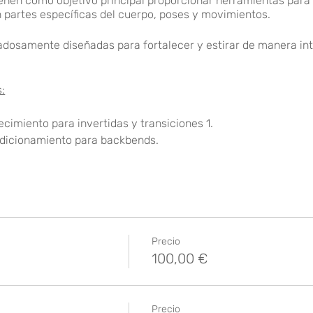
enen como objetivo principal proporcionar herramientas para d
n partes específicas del cuerpo, poses y movimientos.
adosamente diseñadas para fortalecer y estirar de manera int
:
lecimiento para invertidas y transiciones 1.
ndicionamiento para backbends.
alecimiento para invertidas y transiciones 2.
lls para split frontal y lateral (hanumanasana y samakonasana).
 20:00H.
Precio
100,00 €
: 100€.
Precio