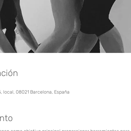
ación
5, local, 08021 Barcelona, España
ento