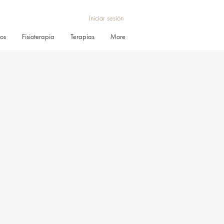
Iniciar sesión
ros
Fisioterapia
Terapias
More