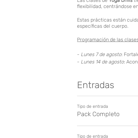
Las clases de
Yoga Drills
ti
flexibilidad, centrándose e
Estas prácticas están cuid
específicas del cuerpo.
Programación de las clases
-
Lunes 7 de agosto
: Forta
-
Lunes 14 de agosto
: Aco
-
Lunes 21 de agosto
: Fort
-
Lunes 28 de agosto
: Dri
Entradas
Horario:
Lunes de 18:15H a
Precios:
Tipo de entrada
Pack Completo
- Pack completo de clases
- Sesión suelta: 30€.
Tipo de entrada