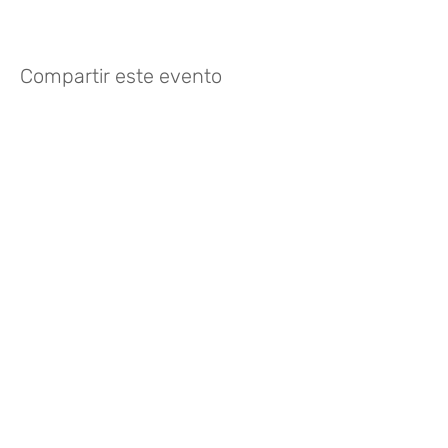
Compartir este evento
¿Te gusta? Califícalo
FOLLOW US
935 171 766
/
Vía Augusta 165,