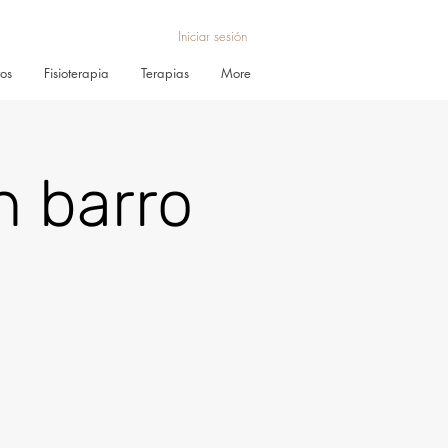
Iniciar sesión
ros
Fisioterapia
Terapias
More
n barro