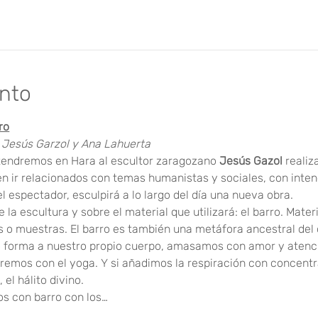
ento
ro
 Jesús Garzol y Ana Lahuerta
 tendremos en Hara al escultor zaragozano 
Jesús Gazol
 realiz
en ir relacionados con temas humanistas y sociales, con intenc
 espectador, esculpirá a lo largo del día una nueva obra.
la escultura y sobre el material que utilizará: el barro. Mater
os o muestras. El barro es también una metáfora ancestral de
forma a nuestro propio cuerpo, amasamos con amor y atenci
remos con el yoga. Y si añadimos la respiración con concent
 el hálito divino. 
os con barro con los…