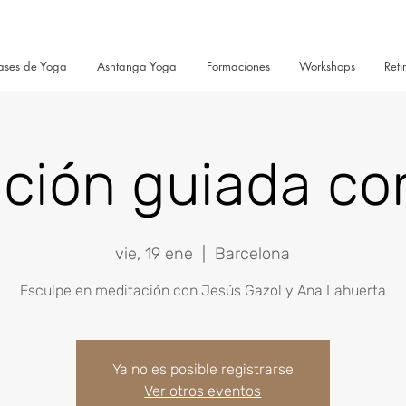
ases de Yoga
Ashtanga Yoga
Formaciones
Workshops
Reti
ción guiada co
vie, 19 ene
  |  
Barcelona
Ya no es posible registrarse
Ver otros eventos