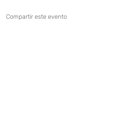
Compartir este evento
¿Te gusta? Califícalo
FOLLOW US
935 171 766
/
Vía Augusta 165,
08021 Barcelona