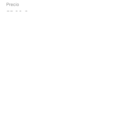
Precio
55,00 €
Compartir este evento
¿Te gusta? Califícalo
FOLLOW US