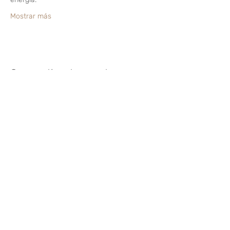
Mostrar más
Compartir este evento
¿Te gusta? Califícalo
FOLLOW US