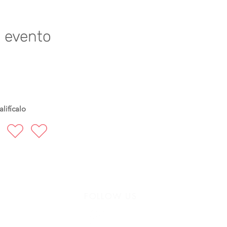
e evento
lifícalo
FOLLOW US