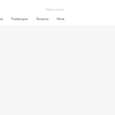
Iniciar sesión
ros
Fisioterapia
Terapias
More