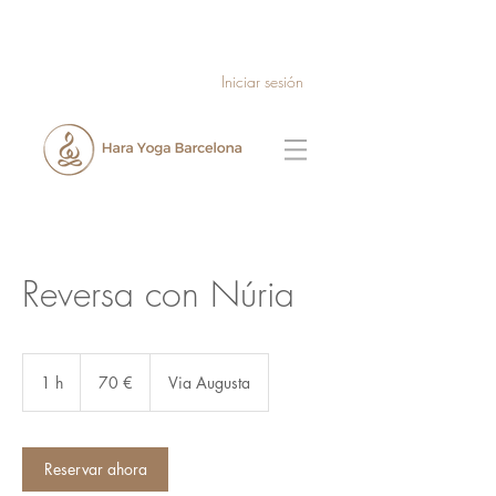
Iniciar sesión
Reversa con Núria
70
euros
1 h
1
70 €
Via Augusta
Reservar ahora