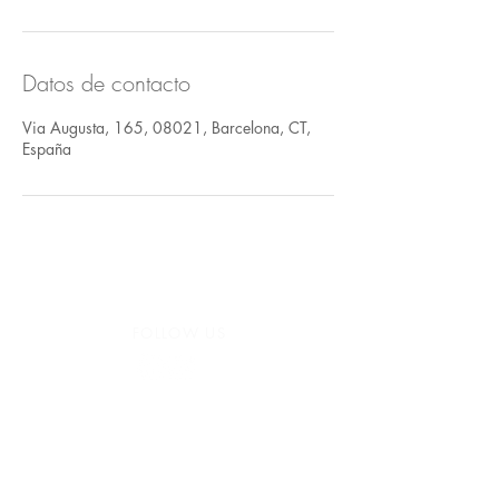
Datos de contacto
Via Augusta, 165, 08021, Barcelona, CT,
España
FOLLOW US
935 171 766
/
Vía Augusta 165,