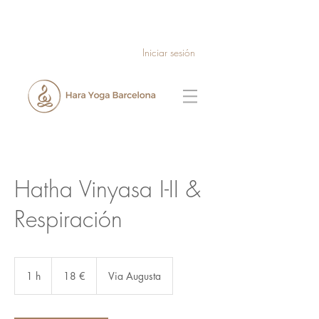
Iniciar sesión
Hatha Vinyasa I-II &
Respiración
18
euros
1 h
1
18 €
Via Augusta