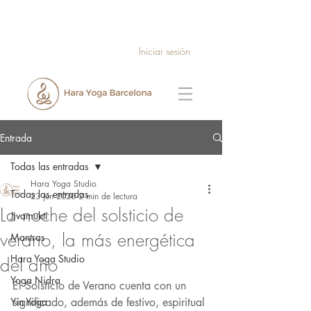
Iniciar sesión
Entrada
Todas las entradas
Hara Yoga Studio
Todas las entradas
23 jun 2020
2 min de lectura
La noche del solsticio de
Jivamukti
verano, la más energética
Mantras
Hara Yoga Studio
del año
Yoga Nidra
El Solsticio de Verano cuenta con un 
Yin Yoga
significado, además de festivo, espiritual 