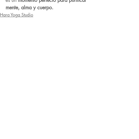
es un 
momento perfecto para purificar 
mente, alma y cuerpo.
Hara Yoga Studio
Entradas recientes
Ver todo