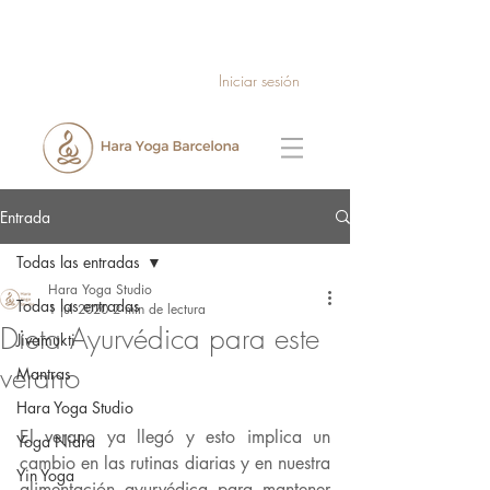
Iniciar sesión
Entrada
Todas las entradas
Hara Yoga Studio
Todas las entradas
1 jul 2020
2 min de lectura
Dieta Ayurvédica para este
Jivamukti
verano
Mantras
Hara Yoga Studio
El verano ya llegó y esto implica un 
Yoga Nidra
cambio en las rutinas diarias y en nuestra 
Yin Yoga
alimentación ayurvédica para mantener 