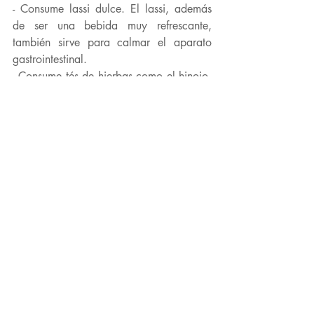
- Consume lassi dulce. El lassi, además 
de ser una bebida muy refrescante, 
también sirve para calmar el aparato 
gastrointestinal.
- Consume tés de hierbas como el hinojo, 
la melisa, la menta, el regaliz o la rosa.
Un dieta ayurvédica acorde con nuestro 
dosha y una práctica suave pero 
constante, te harán sentir mejor en esta 
época del año.
Hara Yoga Studio