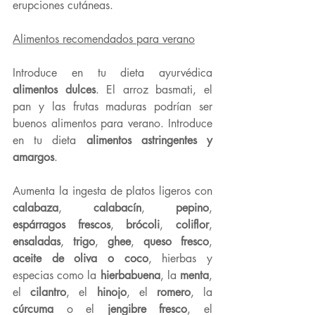
erupciones cutáneas.
Alimentos recomendados para verano
Introduce en tu dieta ayurvédica 
alimentos dulces
. El arroz basmati, el 
pan y las frutas maduras podrían ser 
buenos alimentos para verano. Introduce 
en tu dieta 
alimentos astringentes y 
amargos
.
Aumenta la ingesta de platos ligeros con 
calabaza
, 
calabacín
, 
pepino
, 
espárragos frescos
, 
brócoli
, 
coliflor
, 
ensaladas
, 
trigo
, 
ghee
, 
queso fresco
, 
aceite de oliva o coco
, hierbas y 
especias como la 
hierbabuena
, la 
menta
, 
el 
cilantro
, el 
hinojo
, el 
romero
, la 
cúrcuma 
o el 
jengibre fresco
, el 