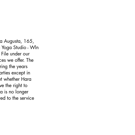
ía Augusta, 165,
a Yoga Studio - Wln
 File under our
ces we offer. The
ring the years
arties except in
out whether Hara
e the right to
a is no longer
ed to the service