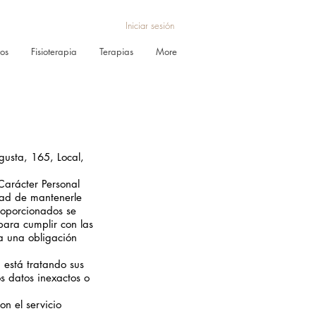
Iniciar sesión
ros
Fisioterapia
Terapias
More
gusta, 165, Local,
Carácter Personal
idad de mantenerle
roporcionados se
para cumplir con las
ta una obligación
 está tratando sus
os datos inexactos o
on el servicio