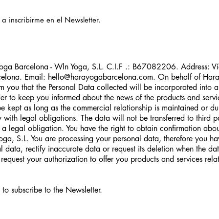
cribirme en el Newsletter.
Yoga Barcelona - Wln Yoga, S.L. C.I.F .: B67082206. Address: V
celona. Email:
hello@harayogabarcelona.com
. On behalf of Har
m you that the Personal Data collected will be incorporated into a
rder to keep you informed about the news of the products and servi
e kept as long as the commercial relationship is maintained or du
with legal obligations. The data will not be transferred to third p
 a legal obligation. You have the right to obtain confirmation ab
ga, S.L. You are processing your personal data, therefore you hav
 data, rectify inaccurate data or request its deletion when the dat
equest your authorization to offer you products and services relat
bscribe to the Newsletter.