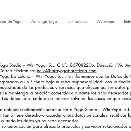
ases de Yoga
Ashtanga Yoga
Formaciones
Workshops
Reti
oga Studio – Wln Yoga, S.L. C.I.F.: B67082206. Dirección: Vía Au
Correo Electrónico:
hello@harayogabarcelona.com
.
oga Barcelona – Wln Yoga, S.L., le informamos que los Datos de 
orporados a un Fichero bajo nuestra responsabilidad, con la final
 novedades de los productos y servicios que ofrecemos. Los datos p
 se mantenga la relación comercial o durante los años necesarios 
. Los datos no se cederán a terceros salvo en los casos en que exis
a obtener confirmación sobre si Hara Yoga Studio – Wln Yoga, S.L.
r tanto tiene derecho a acceder a sus datos personales, rectificar l
ón cuando los datos ya no sean necesarios.
 su autorización para ofrecerle productos y servicios relacionados c