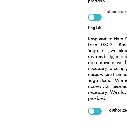
prestado.
SI autorizo a ins
English
Responsible: Hara 
Local, 08021 - Bar
Yoga, S.L., we infor
responsibility, in o
data provided will b
necessary to comply 
cases where there is
Yoga Studio - Wln Yo
access your personal
necessary. We also r
provided.
I authorize to su