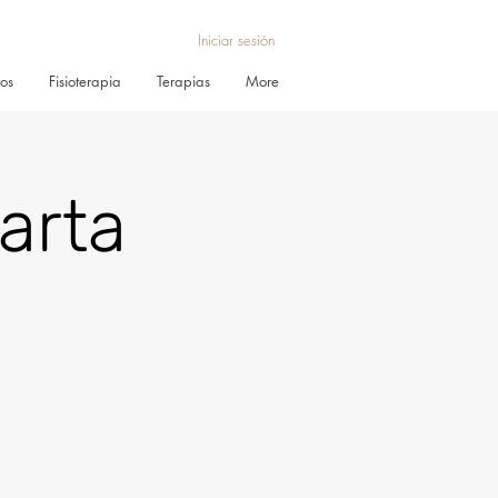
Iniciar sesión
ros
Fisioterapia
Terapias
More
arta