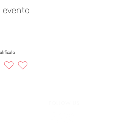
e evento
lifícalo
FOLLOW US