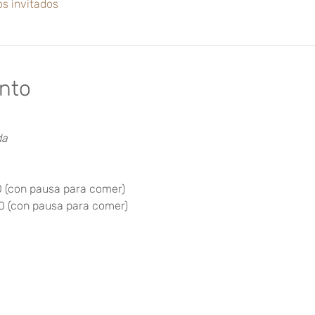
os invitados
ento
da
0 (con pausa para comer)
30 (con pausa para comer)