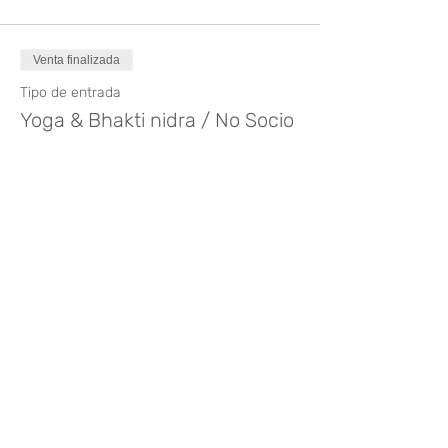
Venta finalizada
Tipo de entrada
Yoga & Bhakti nidra / No Socio
Precio
25,00 €
Compartir este evento
¿Te gusta? Califícalo