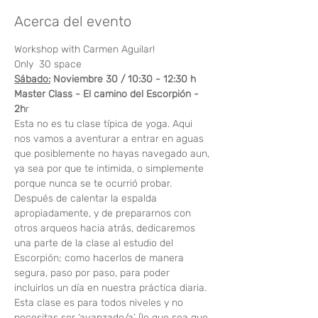
Acerca del evento
Workshop with Carmen Aguilar!
Only  30 space
Sábado:
 Noviembre 30 / 10:30 - 12:30 h
Master Class - El camino del Escorpión - 
2h
r
Esta no es tu clase típica de yoga. Aqui 
nos vamos a aventurar a entrar en aguas 
que posiblemente no hayas navegado aun, 
ya sea por que te intimida, o simplemente 
porque nunca se te ocurrió probar. 
Después de calentar la espalda 
apropiadamente, y de prepararnos con 
otros arqueos hacia atrás, dedicaremos 
una parte de la clase al estudio del 
Escorpión; como hacerlos de manera 
segura, paso por paso, para poder 
incluirlos un día en nuestra práctica diaria. 
Esta clase es para todos niveles y no 
necesitas ser ‘avanzado/a’ (lo que sea que 