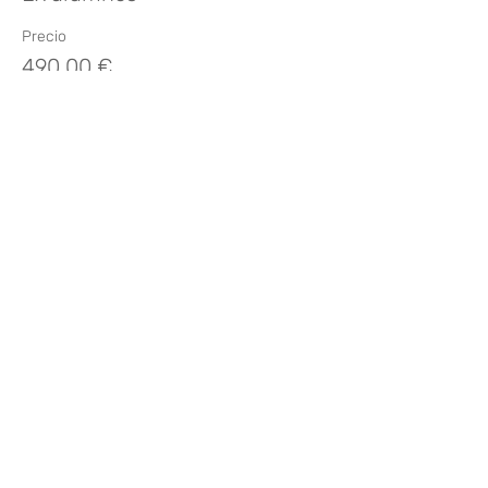
Precio
490,00 €
Venta finalizada
Tipo de entrada
Alas y Asiento
Precio
830,00 €
Compartir este evento