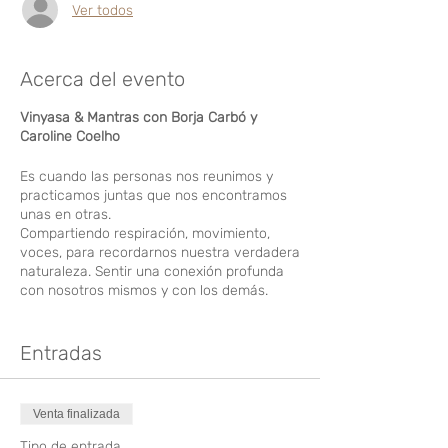
Ver todos
Acerca del evento
Vinyasa & Mantras con Borja Carbó y
Caroline Coelho
Es cuando las personas nos reunimos y
practicamos juntas que nos encontramos
unas en otras.
Compartiendo respiración, movimiento,
voces, para recordarnos nuestra verdadera
naturaleza. Sentir una conexión profunda
con nosotros mismos y con los demás.
Uneté a Borja y Caroline para una práctica
de dos horas, con pranayama, vinyasa
Entradas
avanzado, música en vivo y mantra.
Deja que el cuerpo se abra y el corazón se
Venta finalizada
exprese.
Tipo de entrada