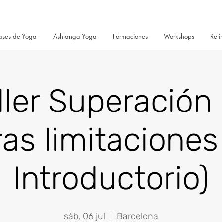
ases de Yoga
Ashtanga Yoga
Formaciones
Workshops
Reti
ller Superación
as limitaciones 
Introductorio)
sáb, 06 jul
  |  
Barcelona