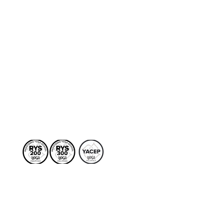
Terapias
More