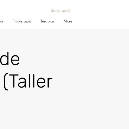
Iniciar sesión
ros
Fisioterapia
Terapias
More
 de
(Taller