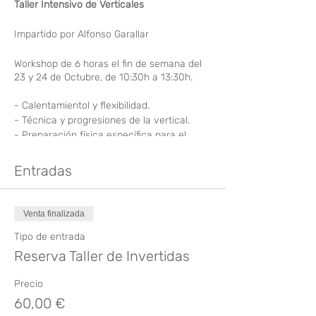
Taller Intensivo de Verticales
Impartido por Alfonso Garallar
Workshop de 6 horas el fin de semana del
23 y 24 de Octubre, de 10:30h a 13:30h.
- Calentamientol y flexibilidad.
- Técnica y progresiones de la vertical.
- Preparación física específica para el
press-handstand.
- Press-handstand con ejercicios
Entradas
educativos para conseguirla.
- Ejercicios de colocación corporal y
alineamiento específico.
Venta finalizada
-Relación
Tipo de entrada
Las plazas son limitadas.
Reserva Taller de Invertidas
Es necesario una inscripción previa vía
email: hello@harayogastudio.com
Precio
60,00 €
Precio:
120€