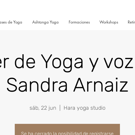
ases de Yoga
Ashtanga Yoga
Formaciones
Workshops
Reti
er de Yoga y vo
Sandra Arnaiz
sáb, 22 jun
  |  
Hara yoga studio
Se ha cerrado la posibilidad de registrarse