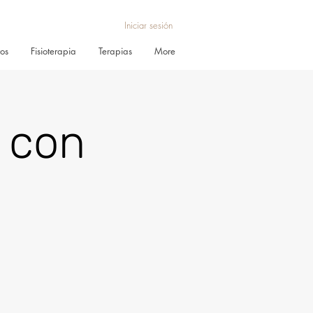
Iniciar sesión
ros
Fisioterapia
Terapias
More
z con