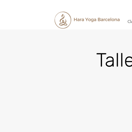
Cl
Tall