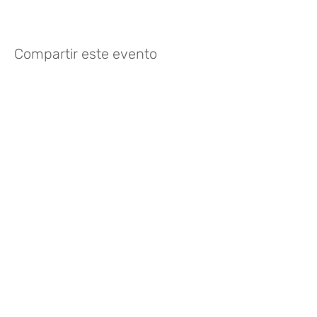
Compartir este evento
¿Te gusta? Califícalo
FOLLOW US
935 171 766
/
Vía Augusta 165,