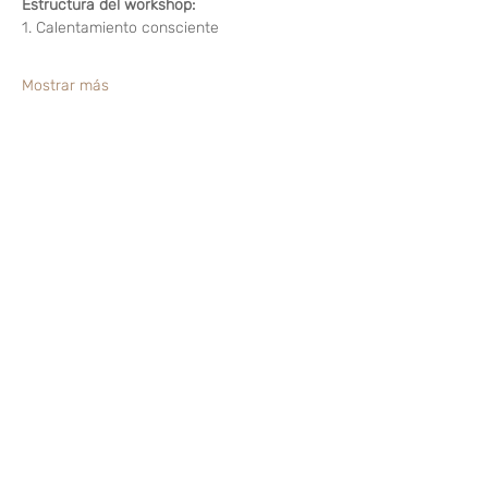
Estructura del workshop:
1. Calentamiento consciente
Mostrar más
Compartir este evento
¿Te gusta? Califícalo
FOLLOW US