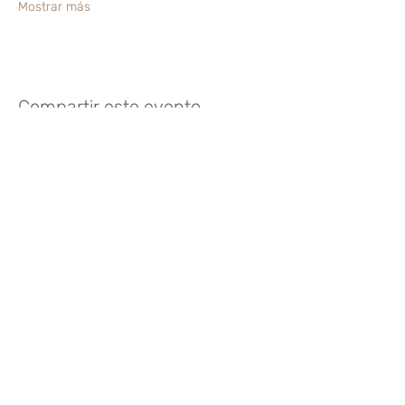
Mostrar más
Compartir este evento
¿Te gusta? Califícalo
FOLLOW US