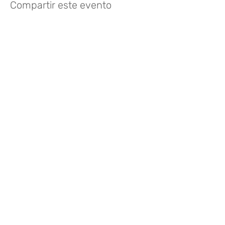
Compartir este evento
¿Te gusta? Califícalo
FOLLOW US
935 171 766
/
Vía Augusta 165,
08021 Barcelona
hello@harayogabarcelona.com