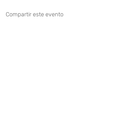
Compartir este evento
¿Te gusta? Califícalo
FOLLOW US
935 171 766
/
Vía Augusta 165,
08021 Barcelona