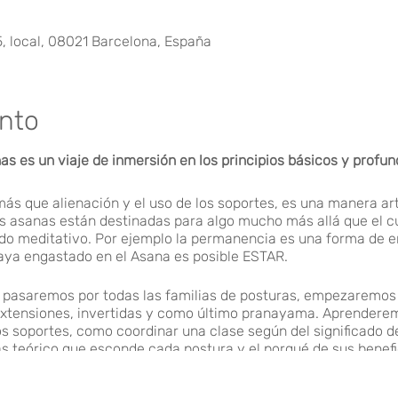
5, local, 08021 Barcelona, España
ento
as es un viaje de inmersión en los principios básicos y profun
s que alienación y el uso de los soportes, es una manera ar
s asanas están destinadas para algo mucho más allá que el cue
tado meditativo. Por ejemplo la permanencia es una forma de e
aya engastado en el Asana es posible ESTAR.
 pasaremos por todas las familias de posturas, empezaremos 
 extensiones, invertidas y como último pranayama. Aprendere
os soportes, como coordinar una clase según del significado d
s teórico que esconde cada postura y el porqué de sus benefi