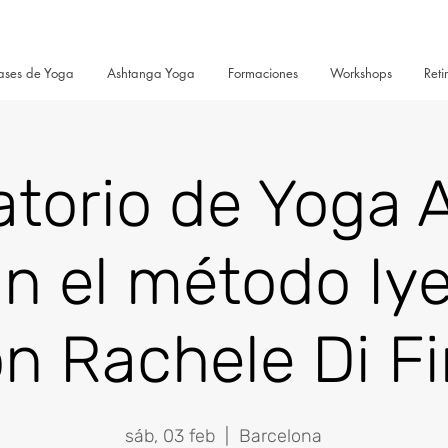
ases de Yoga
Ashtanga Yoga
Formaciones
Workshops
Reti
atorio de Yoga 
n el método Iy
n Rachele Di F
sáb, 03 feb
  |  
Barcelona