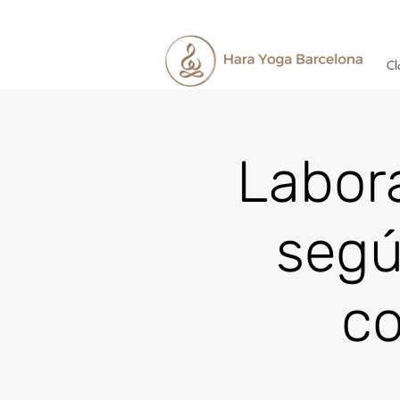
Cl
Labor
segú
co