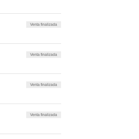
es y piernas, siempre
Venta finalizada
 sus aspectos
 posturas de torsiones,
Venta finalizada
acceder de diferentes
 energético.
Venta finalizada
Venta finalizada