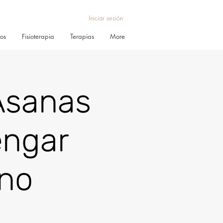
Iniciar sesión
ros
Fisioterapia
Terapias
More
Asanas
engar
ino