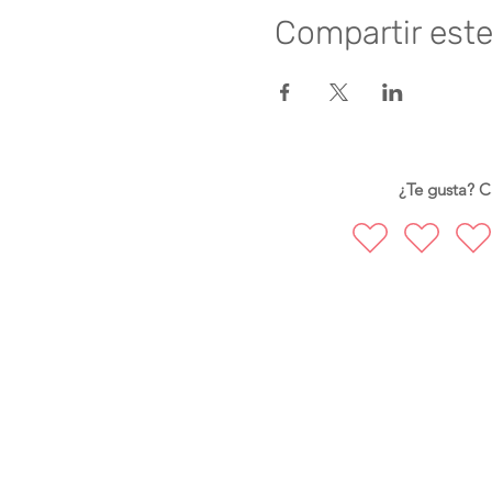
Compartir est
Consulta las
Políticas de c
¿Te gusta? Ca