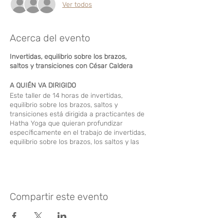
Ver todos
Acerca del evento
Invertidas, equilibrio sobre los brazos,
saltos y transiciones con César Caldera
A QUIÉN VA DIRIGIDO
Este taller de 14 horas de invertidas,
equilibrio sobre los brazos, saltos y
transiciones está dirigida a practicantes de
Hatha Yoga que quieran profundizar
específicamente en el trabajo de invertidas,
equilibrio sobre los brazos, los saltos y las
transiciones.
CONTENIDO
Contamos con un programa innovador que
permite trabajar con la particularidad de
Compartir este evento
cada cuerpo