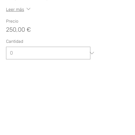
Leer más
Precio
250,00 €
Cantidad
Total
0,00 €
Confirmar pedido
Compartir este evento