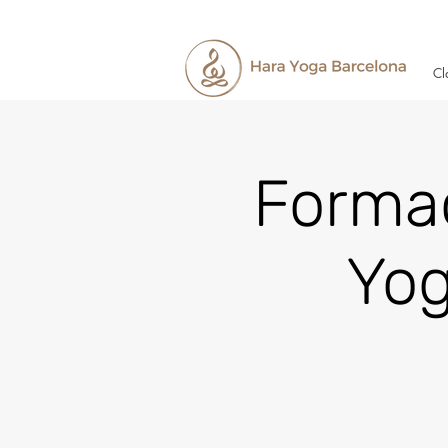
Cl
Forma
Yog