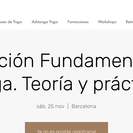
ases de Yoga
Ashtanga Yoga
Formaciones
Workshops
Reti
ción Fundament
a. Teoría y prác
sáb, 25 nov
  |  
Barcelona
Ya no es posible registrarse