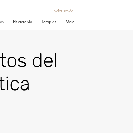
Iniciar sesión
ros
Fisioterapia
Terapias
More
os del
tica