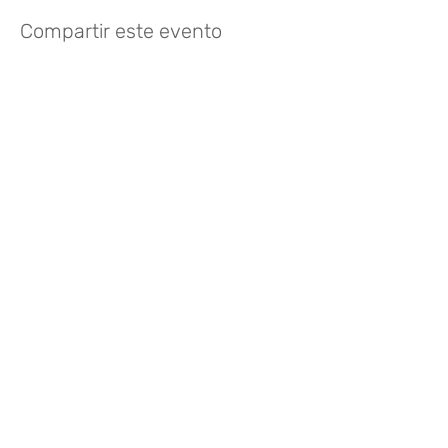
Compartir este evento
¿Te gusta? Califícalo
FOLLOW US
935 171 766
/
Vía Augusta 165,
08021 Barcelona
hello@harayogabarcelona.com