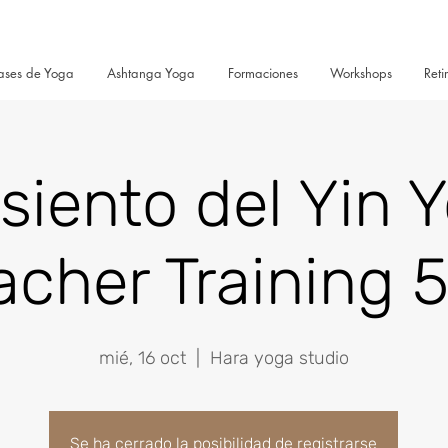
ases de Yoga
Ashtanga Yoga
Formaciones
Workshops
Reti
asiento del Yin 
acher Training 
mié, 16 oct
  |  
Hara yoga studio
Se ha cerrado la posibilidad de registrarse