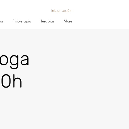
Iniciar sesión
ros
Fisioterapia
Terapias
More
Yoga
50h