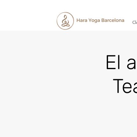
Cl
El 
Te