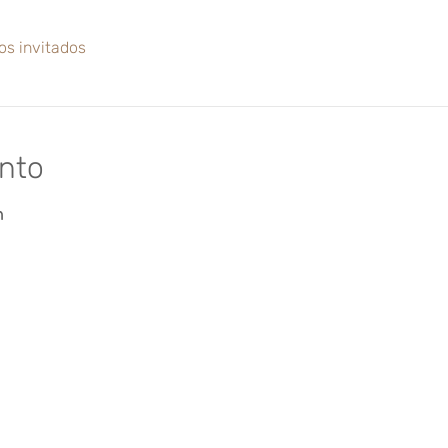
os invitados
ento
h