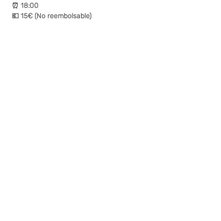
 ⏰ 18:00 
 💶 15€ (No reembolsable)
Compartir este evento
¿Te gusta? Califícalo
FOLLOW US