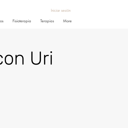
Iniciar sesión
ros
Fisioterapia
Terapias
More
on Uri