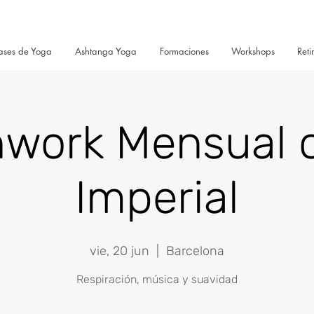
ases de Yoga
Ashtanga Yoga
Formaciones
Workshops
Reti
hwork Mensual c
Imperial
vie, 20 jun
  |  
Barcelona
Respiración, música y suavidad