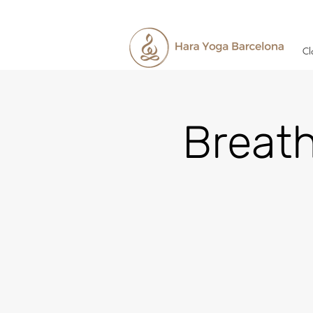
Cl
Breat