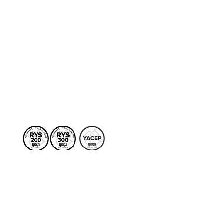
Terapias
More