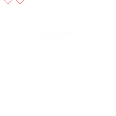
FOLLOW US
935 171 766 /
Vía Augusta 165, 08021 Barcelona
hello@harayogabarcelona.com
anga Yoga
Formaciones
Workshops
Retiros
Fisioterapia