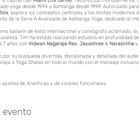
r y capitán del
Miami Life Center
, reconocido mundialmente, q
icado yoga desde 1994 y Ashtanga desde 1999. Autorizado par
Jois
, explora los conceptos centrales y los límites modernos
cante de la Serie A Avanzada de Ashtanga Yoga, dedicado al mé
o bailarín de éxito internacional y coreógrafo aclamado, la a
uraleza. Tim ha estado realizando estudios en profundidad d
os 7 años con
Vidwan Nagaraja Rao
,
Jayashree
&
Narasimha
y
 por su búsqueda divertida, disciplinada y detallada del auté
viaja a Yoga Shalas en todo el mundo con el mensaje inclusivo
on los medios para una poderosa transformación tanto dentro
ajustes de Analíticas y de cookies funcionales.
e evento
a