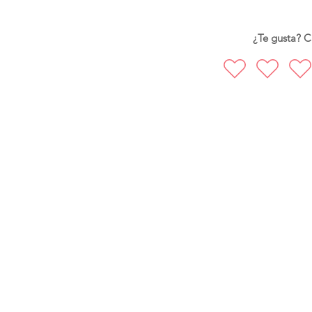
Domingo 16
08:00 - 11:00 Mysore
¿Te gusta? Ca
12:00 - 14:00 Taller
Lunes 17
06:00 - 08:30 Mysor
Martes 18
06:00 - 08:30 Mysor
Miércoles 19
06:00 - 08:30 Mysor
09:00 - 10:00 Cierre