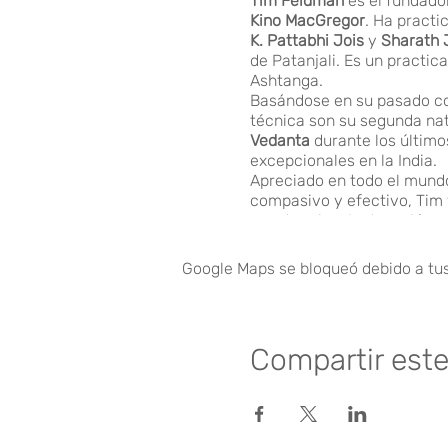
Tim Feldman
es el fundado
Kino MacGregor
. Ha pract
K. Pattabhi Jois
y
Sharath 
de Patanjali. Es un practi
Ashtanga.
Basándose en su pasado com
técnica son su segunda nat
Vedanta
durante los últim
excepcionales en la India.
Apreciado en todo el mundo
compasivo y efectivo, Tim 
constancia y la devoción s
Junio 2024
Viernes 14
Google Maps se bloqueó debido a tus 
18:00 - 20:30 Taller
Sábado 15
Compartir est
08:00 - 11:00 Mysore
12:00 - 14:00 Taller
15:00 - 17:00 Filosofí