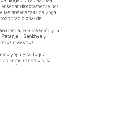
ue dirige con su esposa
a enseñar directamente por
 de las enseñanzas de yoga
todo tradicional de
natomía, la alineación y la
e
Patanjali
,
Sankhya
y
 otros maestros
ntico yoga y su toque
 de cómo el estudio, la
 como fuera de nosotros.