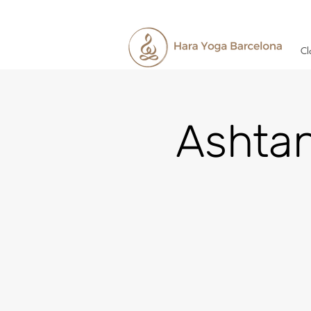
Cl
Ashta