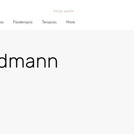
Iniciar sesión
ros
Fisioterapia
Terapias
More
ldmann