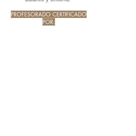
PROFESORADO CERTIFICADO
POR:
PRECIOS:
Bono Mensual: 65€
Clases grupales 2 por semana
Clase suelta: 18€
Para reservar puedes llamarnos al
935171766
o enviarnos en un email a
hello@harayogabarcelona.com