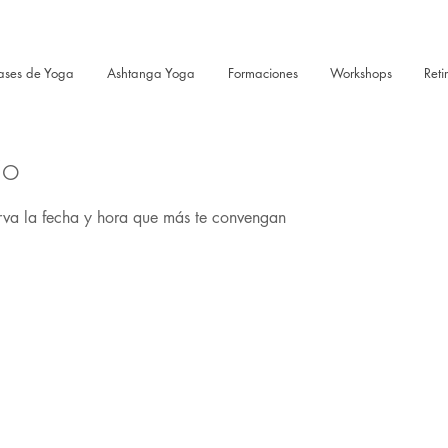
ases de Yoga
Ashtanga Yoga
Formaciones
Workshops
Reti
io
erva la fecha y hora que más te convengan