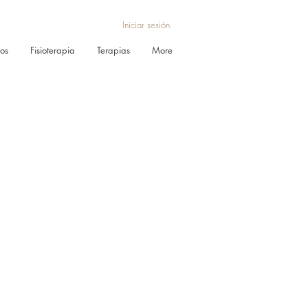
Iniciar sesión
ros
Fisioterapia
Terapias
More