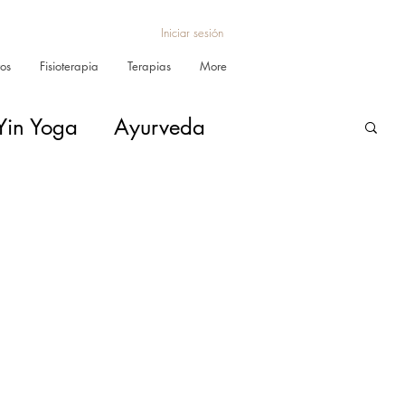
Iniciar sesión
ros
Fisioterapia
Terapias
More
Yin Yoga
Ayurveda