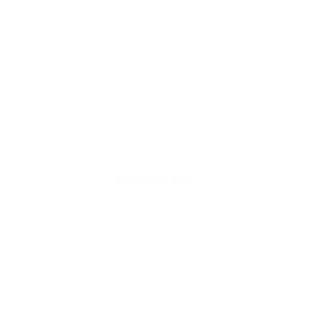
FOLLOW US
935 171 766 /
Vía Augusta 165, 08021 Barcelona
hello@harayogabarcelona.com