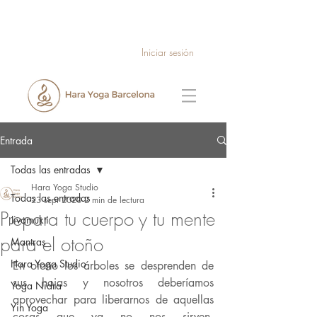
Iniciar sesión
Entrada
Todas las entradas
Hara Yoga Studio
Todas las entradas
23 sept 2020
2 min de lectura
Prepara tu cuerpo y tu mente
Jivamukti
para el otoño
Mantras
Hara Yoga Studio
En otoño los árboles se desprenden de 
sus hojas y nosotros deberíamos 
Yoga Nidra
aprovechar para liberarnos de aquellas 
Yin Yoga
cosas que ya no nos sirven. 