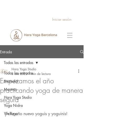
Iniciar sesión
Entrada
Todas las entradas
Hara Yoga Studio
Todas las entradas
5 ene 2022
1 min de lectura
Empezamos el año
Jivamukti
practicando yoga de manera
Mantras
Hara Yoga Studio
segura
Yoga Nidra
Yin Yoga
¡Feliz año nuevo yoguis y yoguinis!