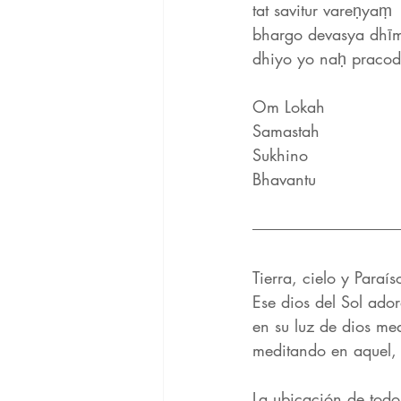
tat savitur vareṇyaṃ
bhargo devasya dhī
dhiyo yo naḥ pracod
Om Lokah
Samastah
Sukhino
Bhavantu 
Tierra, cielo y Paraís
Ese dios del Sol ado
en su luz de dios me
meditando en aquel,
La ubicación de todo