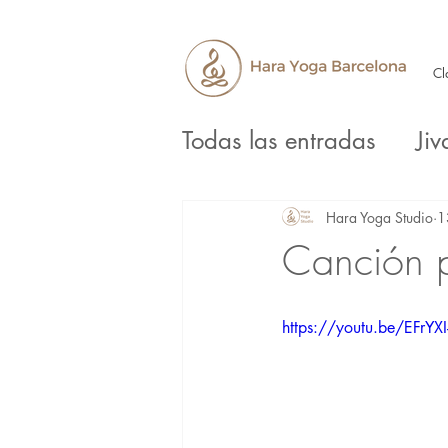
Cl
Todas las entradas
Jiv
Yin Yoga
Ayurved
Hara Yoga Studio
1
Canción p
https://youtu.be/EFrYX