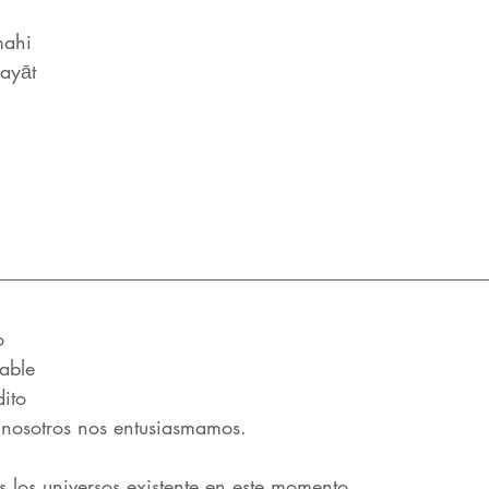
mahi
ayāt
o
rable
dito
 nosotros nos entusiasmamos.
s los universos existente en este momento.