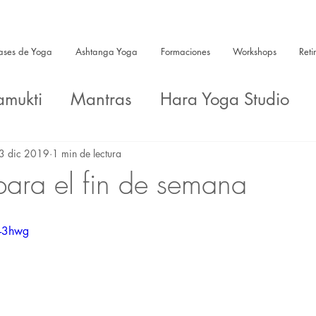
ases de Yoga
Ashtanga Yoga
Formaciones
Workshops
Reti
amukti
Mantras
Hara Yoga Studio
a
3 dic 2019
1 min de lectura
ara el fin de semana
I-3hwg