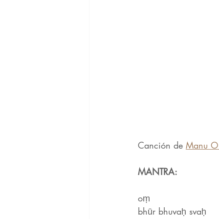
Canción de 
Manu 
MANTRA:
oṃ
bhūr bhuvaḥ svaḥ