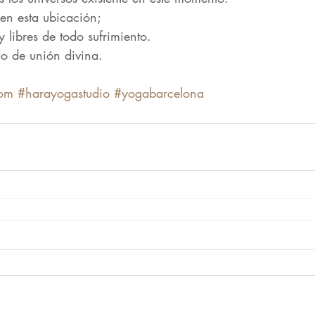
 en esta ubicación;
y libres de todo sufrimiento.
do de unión divina. 
om
#harayogastudio
#yogabarcelona