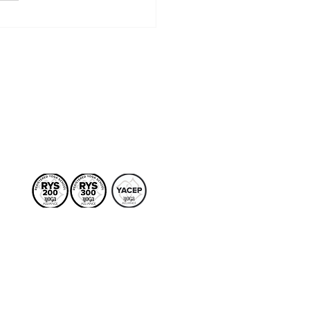
Terapias
More